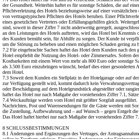
der Gesundheit. Weiterhin haftet es für sonstige Schäden, die auf eine
Pflichtverletzung des Hotels beziehungsweise auf einer vorsätzlichen 
von vertragstypischen Pflichten des Hotels beruhen. Einer Pflichtverle
eines gesetzlichen Vertreters oder Erfüllungsgehilfen gleich. Weiter
sind, soweit in dieser Ziffer 7 nicht anderweitig geregelt, ausgeschlo
an den Leistungen des Hotels auftreten, wird das Hotel bei Kenntnis
des Kunden bemüht sein, für Abhilfe zu sorgen. Der Kunde ist verpfl
um die Störung zu beheben und einen möglichen Schaden gering zu h
7.2 Für eingebrachte Sachen haftet das Hotel dem Kunden nach den 
Hotel empfiehlt die Nutzung des Hotel- oder Zimmersafes. Sofern de
Kostbarkeiten mit einem Wert von mehr als 800 Euro oder sonstige 
als 3.500 Euro einzubringen wünscht, bedarf dies einer gesonderten
dem Hotel.
7.3 Soweit dem Kunden ein Stellplatz in der Hotelgarage oder auf de
zur Verfügung gestellt wird, kommt dadurch kein Verwahrungsvert
oder Beschädigung auf dem Hotelgrundstück abgestellter oder rangier
haftet das Hotel nur nach Maßgabe der vorstehenden Ziffer 7.1, Sätze 
7.4 Weckaufträge werden vom Hotel mit größter Sorgfalt ausgeführt.
Nachrichten, Post und Warensendungen für die Gäste werden mit Sor
die Zustellung, Aufbewahrung und – auf Wunsch – gegen Entgelt di
Das Hotel haftet hierbei nur nach Maßgabe der vorstehenden Ziffer 7.1
8 SCHLUSSBESTIMMUNGEN
8.1 Änderungen und Ergänzungen des Vertrages, der Antragsannahm