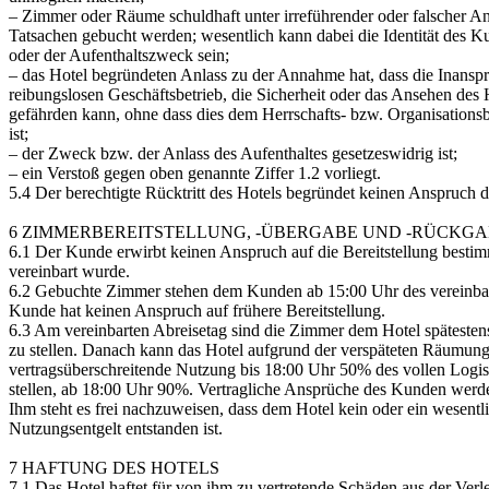
– Zimmer oder Räume schuldhaft unter irreführender oder falscher A
Tatsachen gebucht werden; wesentlich kann dabei die Identität des K
oder der Aufenthaltszweck sein;
– das Hotel begründeten Anlass zu der Annahme hat, dass die Inans
reibungslosen Geschäftsbetrieb, die Sicherheit oder das Ansehen des H
gefährden kann, ohne dass dies dem Herrschafts- bzw. Organisations
ist;
– der Zweck bzw. der Anlass des Aufenthaltes gesetzeswidrig ist;
– ein Verstoß gegen oben genannte Ziffer 1.2 vorliegt.
5.4 Der berechtigte Rücktritt des Hotels begründet keinen Anspruch 
6 ZIMMERBEREITSTELLUNG, -ÜBERGABE UND -RÜCKG
6.1 Der Kunde erwirbt keinen Anspruch auf die Bereitstellung bestim
vereinbart wurde.
6.2 Gebuchte Zimmer stehen dem Kunden ab 15:00 Uhr des vereinbar
Kunde hat keinen Anspruch auf frühere Bereitstellung.
6.3 Am vereinbarten Abreisetag sind die Zimmer dem Hotel späteste
zu stellen. Danach kann das Hotel aufgrund der verspäteten Räumun
vertragsüberschreitende Nutzung bis 18:00 Uhr 50% des vollen Logis
stellen, ab 18:00 Uhr 90%. Vertragliche Ansprüche des Kunden werde
Ihm steht es frei nachzuweisen, dass dem Hotel kein oder ein wesentl
Nutzungsentgelt entstanden ist.
7 HAFTUNG DES HOTELS
7.1 Das Hotel haftet für von ihm zu vertretende Schäden aus der Ver