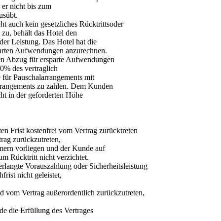
 er nicht bis zum
usübt.
teht auch kein gesetzliches Rücktrittsoder
zu, behält das Hotel den
er Leistung. Das Hotel hat die
parten Aufwendungen anzurechnen.
den Abzug für ersparte Aufwendungen
90% des vertraglich
e für Pauschalarrangements mit
arrangements zu zahlen. Dem Kunden
cht in der geforderten Höhe
en Frist kostenfrei vom Vertrag zurücktreten
trag zurückzutreten,
ern vorliegen und der Kunde auf
m Rücktritt nicht verzichtet.
erlangte Vorauszahlung oder Sicherheitsleistung
ist nicht geleistet,
und vom Vertrag außerordentlich zurückzutreten,
e die Erfüllung des Vertrages