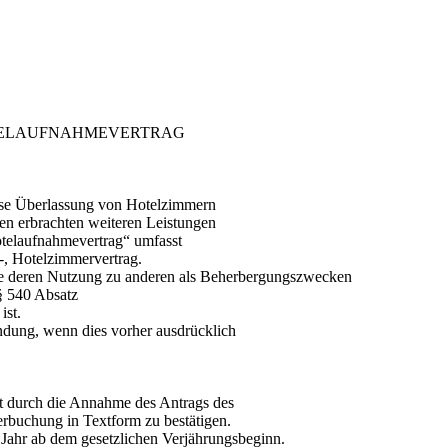
TELAUFNAHMEVERTRAG
eise Überlassung von Hotelzimmern
n erbrachten weiteren Leistungen
otelaufnahmevertrag“ umfasst
-, Hotelzimmervertrag.
ie deren Nutzung zu anderen als Beherbergungszwecken
§ 540 Absatz
ist.
dung, wenn dies vorher ausdrücklich
mt durch die Annahme des Antrags des
erbuchung in Textform zu bestätigen.
 Jahr ab dem gesetzlichen Verjährungsbeginn.