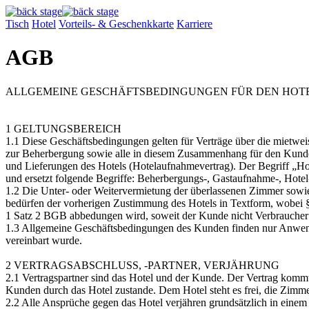
Tisch
Hotel
Vorteils- & Geschenkkarte
Karriere
AGB
ALLGEMEINE GESCHÄFTSBEDINGUNGEN FÜR DEN HO
1 GELTUNGSBEREICH
1.1 Diese Geschäftsbedingungen gelten für Verträge über die mietw
zur Beherbergung sowie alle in diesem Zusammenhang für den Kunde
und Lieferungen des Hotels (Hotelaufnahmevertrag). Der Begriff „H
und ersetzt folgende Begriffe: Beherbergungs-, Gastaufnahme-, Hotel
1.2 Die Unter- oder Weitervermietung der überlassenen Zimmer sow
bedürfen der vorherigen Zustimmung des Hotels in Textform, wobei 
1 Satz 2 BGB abbedungen wird, soweit der Kunde nicht Verbraucher 
1.3 Allgemeine Geschäftsbedingungen des Kunden finden nur Anwen
vereinbart wurde.
2 VERTRAGSABSCHLUSS, -PARTNER, VERJÄHRUNG
2.1 Vertragspartner sind das Hotel und der Kunde. Der Vertrag kom
Kunden durch das Hotel zustande. Dem Hotel steht es frei, die Zimm
2.2 Alle Ansprüche gegen das Hotel verjähren grundsätzlich in einem