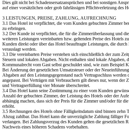
Dies gilt nicht bei Schadensersatzansprüchen und bei sonstigen Ansprü
auf einer vorsätzlichen oder grob fahrlässigen Pflichtverletzung des H
3 LEISTUNGEN, PREISE, ZAHLUNG, AUFRECHNUNG
3.1 Das Hotel ist verpflichtet, die vom Kunden gebuchten Zimmer ber
zu erbringen.
3.2 Der Kunde ist verpflichtet, die für die Zimmerüberlassung und 
weiteren Leistungen vereinbarten bzw. geltenden Preise des Hotels zu
Kunden direkt oder über das Hotel beauftragte Leistungen, die durch
verauslagt werden.
3.3 Die vereinbarten Preise verstehen sich einschließlich der zum Zei
Steuern und lokalen Abgaben. Nicht enthalten sind lokale Abgaben, 
Kommunalrecht vom Gast selbst geschuldet sind, wie zum Beispiel K
Bei Änderung der gesetzlichen Umsatzsteuer oder der Neueinführung
Abgaben auf den Leistungsgegenstand nach Vertragsschluss werden d
angepasst. Bei Verträgen mit Verbrauchern gilt dieses nur, wenn der 
und Vertragserfüllung vier Monate überschreitet.
3.4 Das Hotel kann seine Zustimmung zu einer vom Kunden gewünsch
Anzahl der gebuchten Zimmer, der Leistung des Hotels oder der Auf
abhängig machen, dass sich der Preis für die Zimmer und/oder für die
erhöht.
3.5 Rechnungen des Hotels ohne Fälligkeitsdatum sind binnen zehn
Abzug zahlbar. Das Hotel kann die unverzügliche Zahlung fälliger 
verlangen. Bei Zahlungsverzug des Kunden gelten die gesetzlichen R
Nachweis eines höheren Schadens vorbehalten.