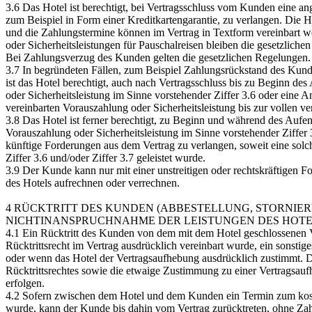
3.6 Das Hotel ist berechtigt, bei Vertragsschluss vom Kunden eine a
zum Beispiel in Form einer Kreditkartengarantie, zu verlangen. Die
und die Zahlungstermine können im Vertrag in Textform vereinbart 
oder Sicherheitsleistungen für Pauschalreisen bleiben die gesetzlich
Bei Zahlungsverzug des Kunden gelten die gesetzlichen Regelungen.
3.7 In begründeten Fällen, zum Beispiel Zahlungsrückstand des Kun
ist das Hotel berechtigt, auch nach Vertragsschluss bis zu Beginn des
oder Sicherheitsleistung im Sinne vorstehender Ziffer 3.6 oder eine 
vereinbarten Vorauszahlung oder Sicherheitsleistung bis zur vollen v
3.8 Das Hotel ist ferner berechtigt, zu Beginn und während des Auf
Vorauszahlung oder Sicherheitsleistung im Sinne vorstehender Ziffer 
künftige Forderungen aus dem Vertrag zu verlangen, soweit eine solc
Ziffer 3.6 und/oder Ziffer 3.7 geleistet wurde.
3.9 Der Kunde kann nur mit einer unstreitigen oder rechtskräftigen 
des Hotels aufrechnen oder verrechnen.
4 RÜCKTRITT DES KUNDEN (ABBESTELLUNG, STORNIER
NICHTINANSPRUCHNAHME DER LEISTUNGEN DES HOTE
4.1 Ein Rücktritt des Kunden von dem mit dem Hotel geschlossenen V
Rücktrittsrecht im Vertrag ausdrücklich vereinbart wurde, ein sonstiges
oder wenn das Hotel der Vertragsaufhebung ausdrücklich zustimmt. D
Rücktrittsrechtes sowie die etwaige Zustimmung zu einer Vertragsauf
erfolgen.
4.2 Sofern zwischen dem Hotel und dem Kunden ein Termin zum koste
wurde, kann der Kunde bis dahin vom Vertrag zurücktreten, ohne Za