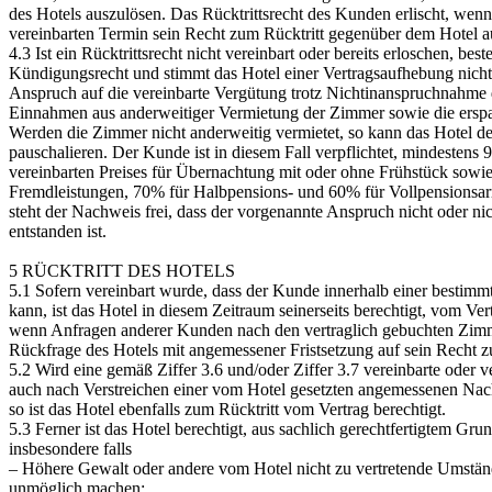
des Hotels auszulösen. Das Rücktrittsrecht des Kunden erlischt, wenn
vereinbarten Termin sein Recht zum Rücktritt gegenüber dem Hotel a
4.3 Ist ein Rücktrittsrecht nicht vereinbart oder bereits erloschen, bes
Kündigungsrecht und stimmt das Hotel einer Vertragsaufhebung nicht 
Anspruch auf die vereinbarte Vergütung trotz Nichtinanspruchnahme d
Einnahmen aus anderweitiger Vermietung der Zimmer sowie die ers
Werden die Zimmer nicht anderweitig vermietet, so kann das Hotel 
pauschalieren. Der Kunde ist in diesem Fall verpflichtet, mindestens 
vereinbarten Preises für Übernachtung mit oder ohne Frühstück sowi
Fremdleistungen, 70% für Halbpensions- und 60% für Vollpensions
steht der Nachweis frei, dass der vorgenannte Anspruch nicht oder ni
entstanden ist.
5 RÜCKTRITT DES HOTELS
5.1 Sofern vereinbart wurde, dass der Kunde innerhalb einer bestimmt
kann, ist das Hotel in diesem Zeitraum seinerseits berechtigt, vom Ver
wenn Anfragen anderer Kunden nach den vertraglich gebuchten Zimm
Rückfrage des Hotels mit angemessener Fristsetzung auf sein Recht zu
5.2 Wird eine gemäß Ziffer 3.6 und/oder Ziffer 3.7 vereinbarte oder v
auch nach Verstreichen einer vom Hotel gesetzten angemessenen Nachfr
so ist das Hotel ebenfalls zum Rücktritt vom Vertrag berechtigt.
5.3 Ferner ist das Hotel berechtigt, aus sachlich gerechtfertigtem Gr
insbesondere falls
– Höhere Gewalt oder andere vom Hotel nicht zu vertretende Umständ
unmöglich machen;