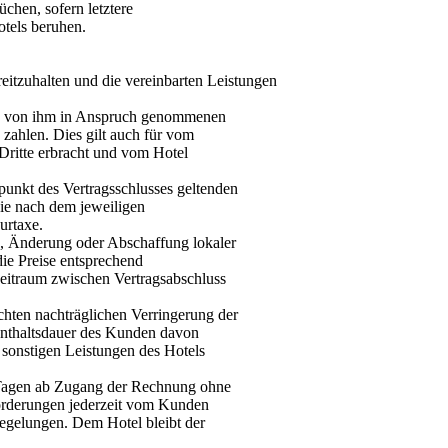
chen, sofern letztere
otels beruhen.
eitzuhalten und die vereinbarten Leistungen
die von ihm in Anspruch genommenen
 zahlen. Dies gilt auch für vom
 Dritte erbracht und vom Hotel
tpunkt des Vertragsschlusses geltenden
die nach dem jeweiligen
urtaxe.
, Änderung oder Abschaffung lokaler
ie Preise entsprechend
Zeitraum zwischen Vertragsabschluss
ten nachträglichen Verringerung der
enthaltsdauer des Kunden davon
 sonstigen Leistungen des Hotels
 Tagen ab Zugang der Rechnung ohne
Forderungen jederzeit vom Kunden
egelungen. Dem Hotel bleibt der