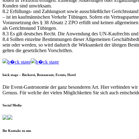
sollen in Textform erfolgen. Einseitige Änderungen oder Ergänzunge
Kunden sind unwirksam.
8.2 Erfüllungs- und Zahlungsort sowie ausschließlicher Gerichtsstand
– ist im kaufmännischen Verkehr Tübingen. Sofern ein Vertragspartne
Voraussetzung des § 38 Absatz 2 ZPO erfüllt und keinen allgemeinen G
als Gerichtsstand Tübingen.
8.3 Es gilt deutsches Recht. Die Anwendung des UN-Kaufrechts und d
8.4 Sollten einzelne Bestimmungen dieser Allgemeinen Geschäftsbed
sein oder werden, so wird dadurch die Wirksamkeit der übrigen Best
gelten die gesetzlichen Vorschriften.
bäck stage – Bäckerei, Restaurant, Events, Hotel
Die Event-Gastronomie der ganz besonderen Art. Hier verbinden wir 
Genuss. Für welche der vielen Möglichkeiten Sie sich auch entscheiden
Social Media
Ihr Kontakt zu uns