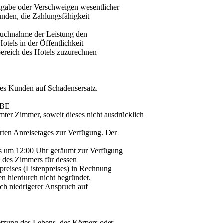
ngabe oder Verschweigen wesentlicher
unden, die Zahlungsfähigkeit
pruchnahme der Leistung den
otels in der Öffentlichkeit
bereich des Hotels zuzurechnen
des Kunden auf Schadensersatz.
ABE
mter Zimmer, soweit dieses nicht ausdrücklich
ten Anreisetages zur Verfügung. Der
ns um 12:00 Uhr geräumt zur Verfügung
g des Zimmers für dessen
preises (Listenpreises) in Rechnung
n hierdurch nicht begründet.
ich niedrigerer Anspruch auf
letzung des Lebens, des Körpers oder