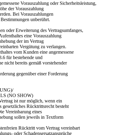
ngemessene Vorauszahlung oder Sicherheitsleistung,
 Höhe der Vorauszahlung
werden. Bei Vorauszahlungen
en Bestimmungen unberührt.
den oder Erweiterung des Vertragsumfanges,
 Aufenthaltes eine Vorauszahlung
Anhebung der im Vertrag
ereinbarten Vergütung zu verlangen.
enthaltes vom Kunden eine angemessene
3.6 für bestehende und
he nicht bereits gemäß vorstehender
Forderung gegenüber einer Forderung
UNG)/
LS (NO SHOW)
ertrag ist nur möglich, wenn ein
 gesetzliches Rücktrittsrecht besteht
ie Vereinbarung eines
hebung sollen jeweils in Textform
nfreien Rücktritt vom Vertrag vereinbart
hlungs- oder Schadensersatzansprüche