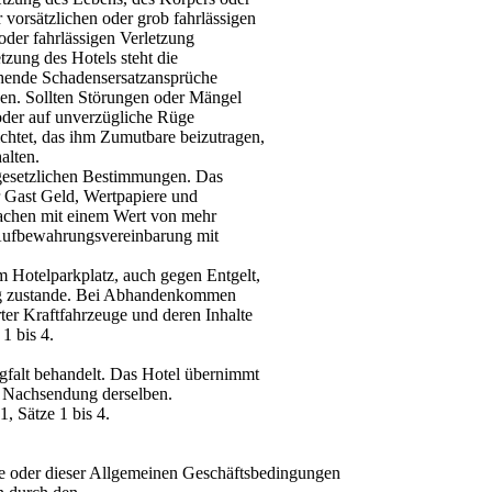
r vorsätzlichen oder grob fahrlässigen
oder fahrlässigen Verletzung
tzung des Hotels steht die
gehende Schadensersatzansprüche
ssen. Sollten Störungen oder Mängel
 oder auf unverzügliche Rüge
ichtet, das ihm Zumutbare beizutragen,
alten.
gesetzlichen Bestimmungen. Das
r Gast Geld, Wertpapiere und
Sachen mit einem Wert von mehr
 Aufbewahrungsvereinbarung mit
m Hotelparkplatz, auch gegen Entgelt,
rag zustande. Bei Abhandenkommen
ter Kraftfahrzeuge und deren Inhalte
1 bis 4.
gfalt behandelt. Das Hotel übernimmt
e Nachsendung derselben.
, Sätze 1 bis 4.
e oder dieser Allgemeinen Geschäftsbedingungen